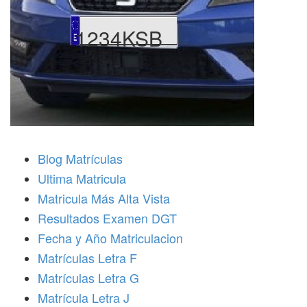
1234KSB
Blog Matrículas
Ultima Matricula
Matricula Más Alta Vista
Resultados Examen DGT
Fecha y Año Matriculacion
Matrículas Letra F
Matrículas Letra G
Matrícula Letra J