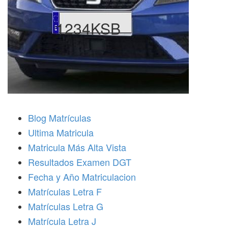
1234KSB
Blog Matrículas
Ultima Matricula
Matricula Más Alta Vista
Resultados Examen DGT
Fecha y Año Matriculacion
Matrículas Letra F
Matrículas Letra G
Matrícula Letra J