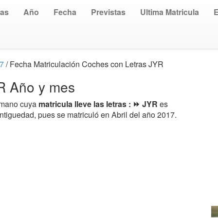
uas
Año
Fecha
Previstas
Ultima Matricula
17
/ Fecha Matriculación Coches con Letras JYR
YR Año y mes
a mano cuya
matricula lleve las letras : ⏩ JYR
es
ntiguedad, pues se matriculó en Abril del año 2017.