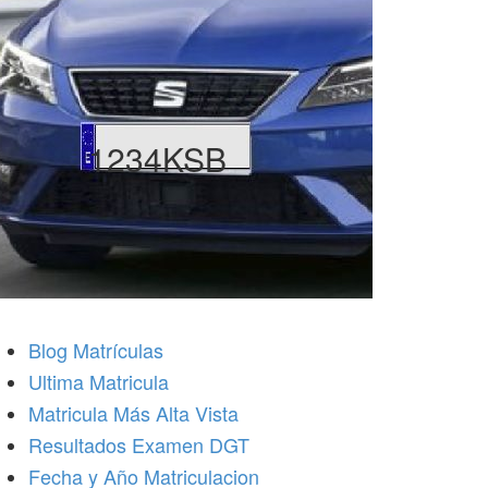
1234KSB
Blog Matrículas
Ultima Matricula
Matricula Más Alta Vista
Resultados Examen DGT
Fecha y Año Matriculacion