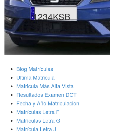
1234KSB
Blog Matrículas
Ultima Matricula
Matricula Más Alta Vista
Resultados Examen DGT
Fecha y Año Matriculacion
Matrículas Letra F
Matrículas Letra G
Matrícula Letra J