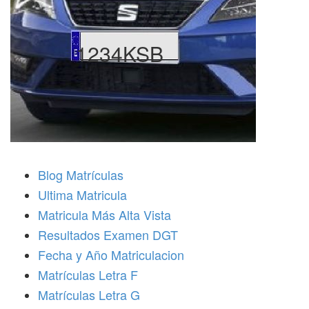
1234KSB
Blog Matrículas
Ultima Matricula
Matricula Más Alta Vista
Resultados Examen DGT
Fecha y Año Matriculacion
Matrículas Letra F
Matrículas Letra G