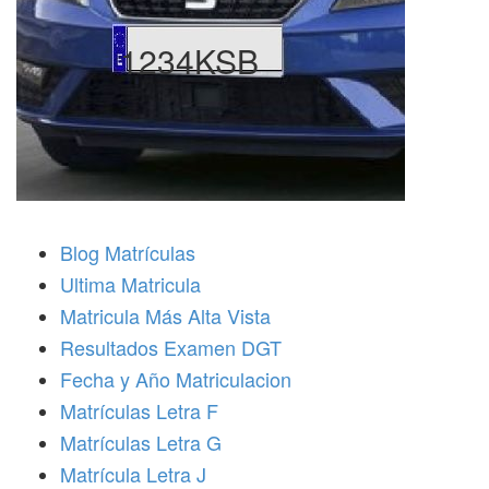
1234KSB
Blog Matrículas
Ultima Matricula
Matricula Más Alta Vista
Resultados Examen DGT
Fecha y Año Matriculacion
Matrículas Letra F
Matrículas Letra G
Matrícula Letra J