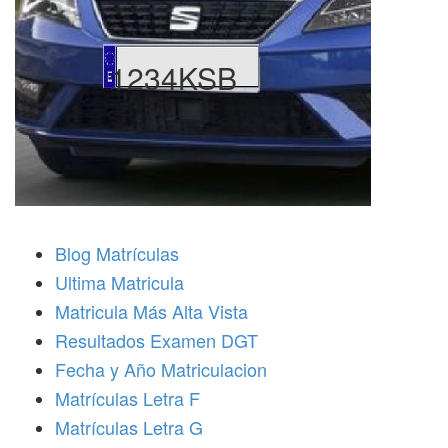
1234KSB
Blog Matrículas
Ultima Matricula
Matricula Más Alta Vista
Resultados Examen DGT
Fecha y Año Matriculacion
Matrículas Letra F
Matrículas Letra G