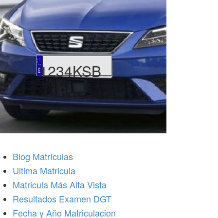
1234KSB
Blog Matrículas
Ultima Matricula
Matricula Más Alta Vista
Resultados Examen DGT
Fecha y Año Matriculacion