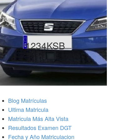
1234KSB
Blog Matrículas
Ultima Matricula
Matricula Más Alta Vista
Resultados Examen DGT
Fecha y Año Matriculacion