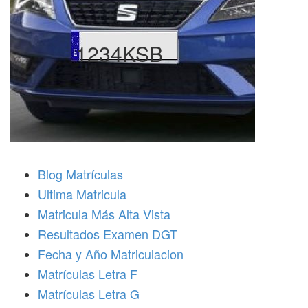
1234KSB
Blog Matrículas
Ultima Matricula
Matricula Más Alta Vista
Resultados Examen DGT
Fecha y Año Matriculacion
Matrículas Letra F
Matrículas Letra G