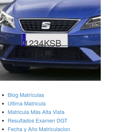
1234KSB
Blog Matrículas
Ultima Matricula
Matricula Más Alta Vista
Resultados Examen DGT
Fecha y Año Matriculacion