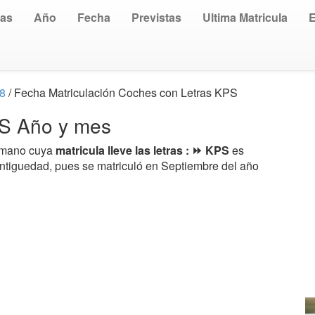
uas
Año
Fecha
Previstas
Ultima Matricula
18
/ Fecha Matriculación Coches con Letras KPS
PS Año y mes
a mano cuya
matricula lleve las letras : ⏩ KPS
es
antiguedad, pues se matriculó en Septiembre del año