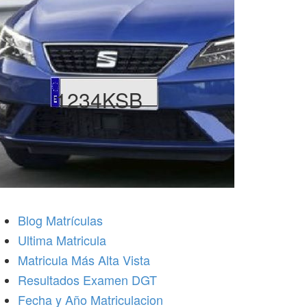
1234KSB
Blog Matrículas
Ultima Matricula
Matricula Más Alta Vista
Resultados Examen DGT
Fecha y Año Matriculacion