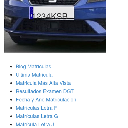
1234KSB
Blog Matrículas
Ultima Matricula
Matricula Más Alta Vista
Resultados Examen DGT
Fecha y Año Matriculacion
Matrículas Letra F
Matrículas Letra G
Matrícula Letra J