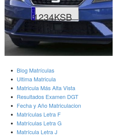
1234KSB
Blog Matrículas
Ultima Matricula
Matricula Más Alta Vista
Resultados Examen DGT
Fecha y Año Matriculacion
Matrículas Letra F
Matrículas Letra G
Matrícula Letra J