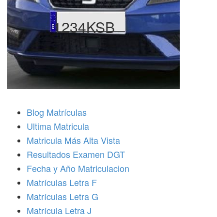
1234KSB
Blog Matrículas
Ultima Matricula
Matricula Más Alta Vista
Resultados Examen DGT
Fecha y Año Matriculacion
Matrículas Letra F
Matrículas Letra G
Matrícula Letra J