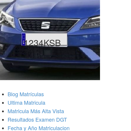
1234KSB
Blog Matrículas
Ultima Matricula
Matricula Más Alta Vista
Resultados Examen DGT
Fecha y Año Matriculacion