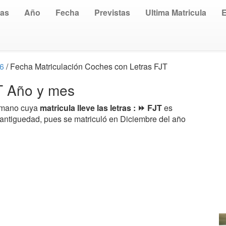
uas
Año
Fecha
Previstas
Ultima Matricula
06
/ Fecha Matriculación Coches con Letras FJT
JT Año y mes
a mano cuya
matricula lleve las letras : ⏩ FJT
es
 antiguedad, pues se matriculó en Diciembre del año