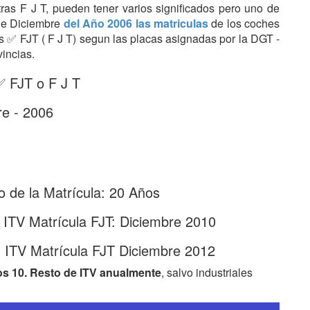
etras F J T, pueden tener varios significados pero uno de
 de Diciembre
del Año 2006 las matriculas
de los coches
ras ✅ FJT ( F J T) segun las placas asignadas por la DGT -
vincias.
✅ FJT o F J T
re - 2006
 de la Matrícula: 20 Años
 ITV Matrícula FJT: Diciembre 2010
 ITV Matrícula FJT Diciembre 2012
os 10. Resto de ITV anualmente
, salvo industriales