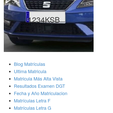
1234KSB
Blog Matrículas
Ultima Matricula
Matricula Más Alta Vista
Resultados Examen DGT
Fecha y Año Matriculacion
Matrículas Letra F
Matrículas Letra G