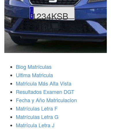
1234KSB
Blog Matrículas
Ultima Matricula
Matricula Más Alta Vista
Resultados Examen DGT
Fecha y Año Matriculacion
Matrículas Letra F
Matrículas Letra G
Matrícula Letra J