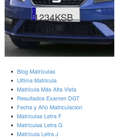
1234KSB
Blog Matrículas
Ultima Matricula
Matricula Más Alta Vista
Resultados Examen DGT
Fecha y Año Matriculacion
Matrículas Letra F
Matrículas Letra G
Matrícula Letra J