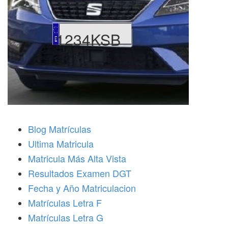
1234KSB
Blog Matrículas
Ultima Matricula
Matricula Más Alta Vista
Resultados Examen DGT
Fecha y Año Matriculacion
Matrículas Letra F
Matrículas Letra G