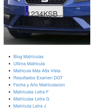
1234KSB
Blog Matrículas
Ultima Matricula
Matricula Más Alta Vista
Resultados Examen DGT
Fecha y Año Matriculacion
Matrículas Letra F
Matrículas Letra G
Matrícula Letra J