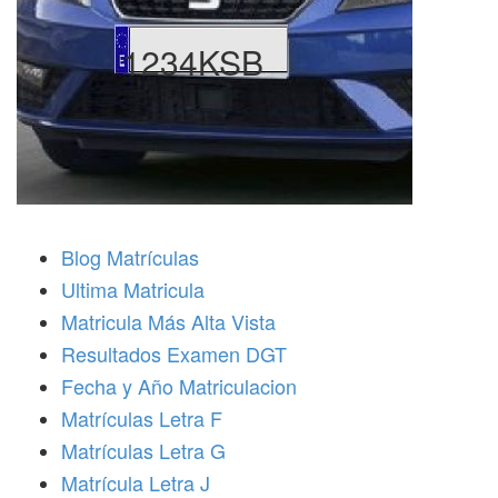
1234KSB
Blog Matrículas
Ultima Matricula
Matricula Más Alta Vista
Resultados Examen DGT
Fecha y Año Matriculacion
Matrículas Letra F
Matrículas Letra G
Matrícula Letra J