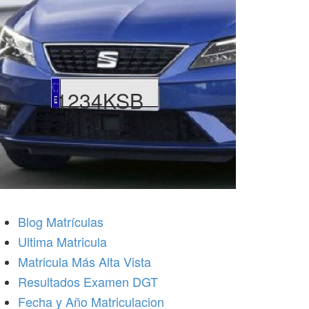
1234KSB
Blog Matrículas
Ultima Matricula
Matricula Más Alta Vista
Resultados Examen DGT
Fecha y Año Matriculacion