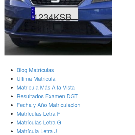
1234KSB
Blog Matrículas
Ultima Matricula
Matricula Más Alta Vista
Resultados Examen DGT
Fecha y Año Matriculacion
Matrículas Letra F
Matrículas Letra G
Matrícula Letra J