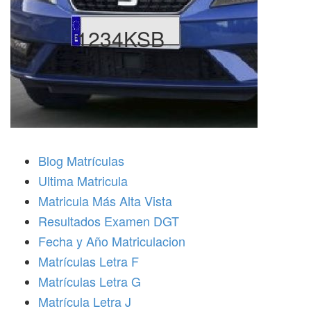
1234KSB
Blog Matrículas
Ultima Matricula
Matricula Más Alta Vista
Resultados Examen DGT
Fecha y Año Matriculacion
Matrículas Letra F
Matrículas Letra G
Matrícula Letra J