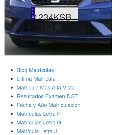
1234KSB
Blog Matrículas
Ultima Matricula
Matricula Más Alta Vista
Resultados Examen DGT
Fecha y Año Matriculacion
Matrículas Letra F
Matrículas Letra G
Matrícula Letra J