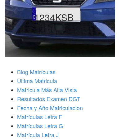
1234KSB
Blog Matrículas
Ultima Matricula
Matricula Más Alta Vista
Resultados Examen DGT
Fecha y Año Matriculacion
Matrículas Letra F
Matrículas Letra G
Matrícula Letra J