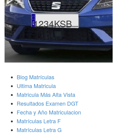
1234KSB
Blog Matrículas
Ultima Matricula
Matricula Más Alta Vista
Resultados Examen DGT
Fecha y Año Matriculacion
Matrículas Letra F
Matrículas Letra G