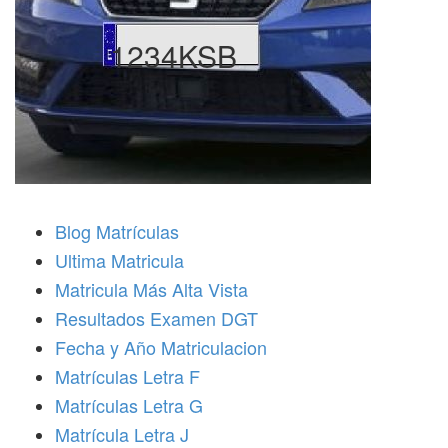
1234KSB
Blog Matrículas
Ultima Matricula
Matricula Más Alta Vista
Resultados Examen DGT
Fecha y Año Matriculacion
Matrículas Letra F
Matrículas Letra G
Matrícula Letra J