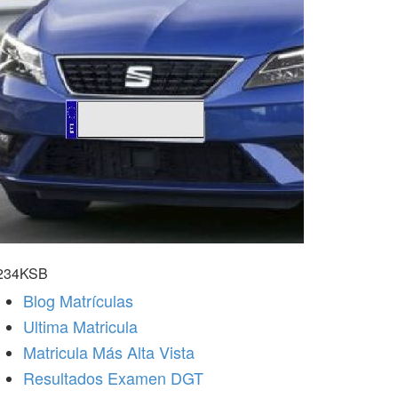
234KSB
Blog Matrículas
Ultima Matricula
Matricula Más Alta Vista
Resultados Examen DGT