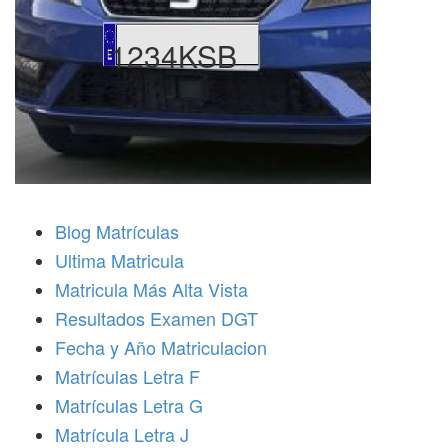
1234KSB
Blog Matrículas
Ultima Matricula
Matricula Más Alta Vista
Resultados Examen DGT
Fecha y Año Matriculacion
Matrículas Letra F
Matrículas Letra G
Matrícula Letra J