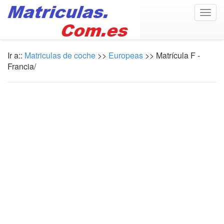
Togg
navig
Ir a::
Matriculas de coche
>>
Europeas
>> Matrícula F -
Francia/