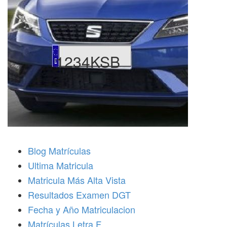
1234KSB
Blog Matrículas
Ultima Matricula
Matricula Más Alta Vista
Resultados Examen DGT
Fecha y Año Matriculacion
Matrículas Letra F