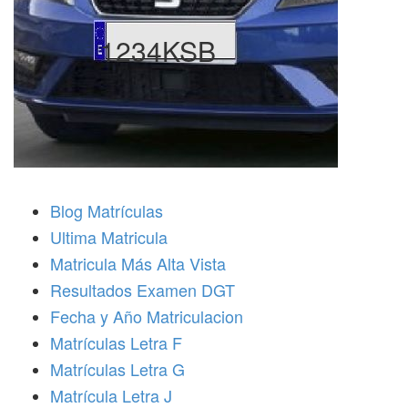
1234KSB
Blog Matrículas
Ultima Matricula
Matricula Más Alta Vista
Resultados Examen DGT
Fecha y Año Matriculacion
Matrículas Letra F
Matrículas Letra G
Matrícula Letra J