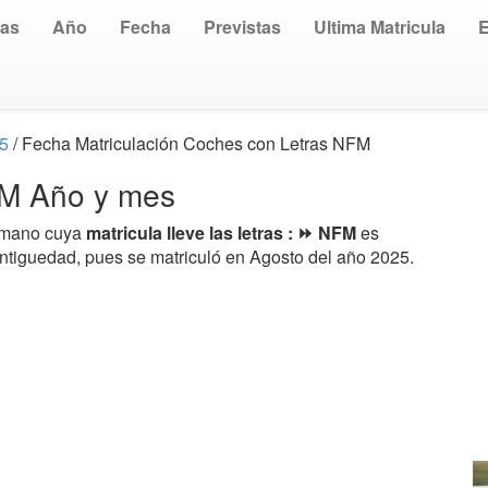
uas
Año
Fecha
Previstas
Ultima Matricula
25
/ Fecha Matriculación Coches con Letras NFM
NFM Año y mes
a mano cuya
matricula lleve las letras : ⏩ NFM
es
antiguedad, pues se matriculó en Agosto del año 2025.