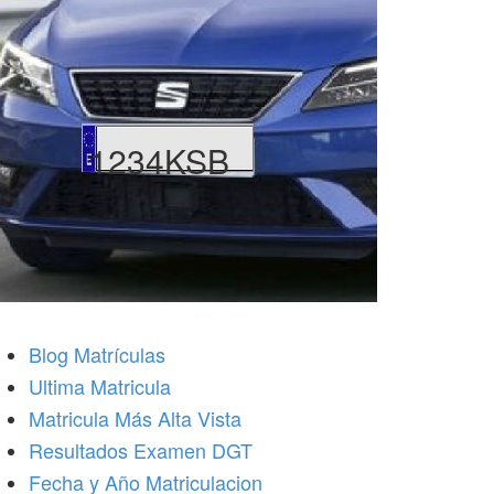
1234KSB
Blog Matrículas
Ultima Matricula
Matricula Más Alta Vista
Resultados Examen DGT
Fecha y Año Matriculacion