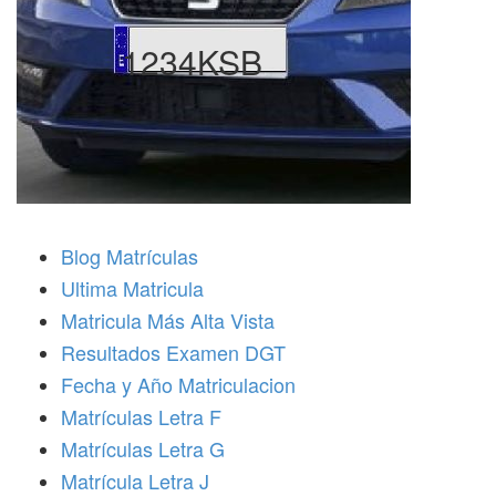
1234KSB
Blog Matrículas
Ultima Matricula
Matricula Más Alta Vista
Resultados Examen DGT
Fecha y Año Matriculacion
Matrículas Letra F
Matrículas Letra G
Matrícula Letra J