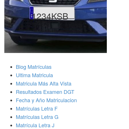
1234KSB
Blog Matrículas
Ultima Matricula
Matricula Más Alta Vista
Resultados Examen DGT
Fecha y Año Matriculacion
Matrículas Letra F
Matrículas Letra G
Matrícula Letra J