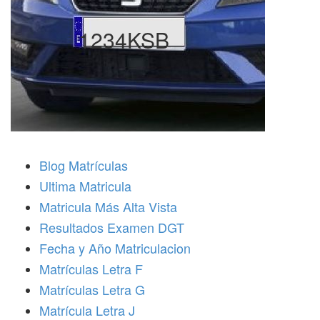
1234KSB
Blog Matrículas
Ultima Matricula
Matricula Más Alta Vista
Resultados Examen DGT
Fecha y Año Matriculacion
Matrículas Letra F
Matrículas Letra G
Matrícula Letra J