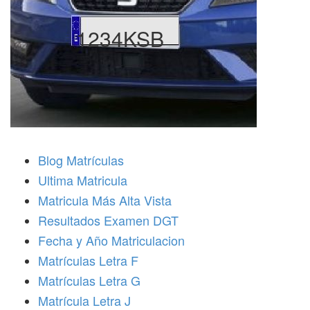
1234KSB
Blog Matrículas
Ultima Matricula
Matricula Más Alta Vista
Resultados Examen DGT
Fecha y Año Matriculacion
Matrículas Letra F
Matrículas Letra G
Matrícula Letra J