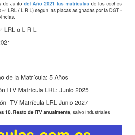
es de Junio
del Año 2021 las matriculas
de los coches
ras ✅ LRL ( L R L) segun las placas asignadas por la DGT -
vincias.
 ✅ LRL o L R L
2021
 de la Matrícula: 5 Años
ón ITV Matrícula LRL: Junio 2025
ón ITV Matrícula LRL Junio 2027
os 10. Resto de ITV anualmente
, salvo industriales