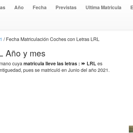
uas
Año
Fecha
Previstas
Ultima Matricula
21
/ Fecha Matriculación Coches con Letras LRL
RL Año y mes
a mano cuya
matricula lleve las letras : ⏩ LRL
es
antiguedad, pues se matriculó en Junio del año 2021.