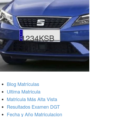
1234KSB
Blog Matrículas
Ultima Matricula
Matricula Más Alta Vista
Resultados Examen DGT
Fecha y Año Matriculacion