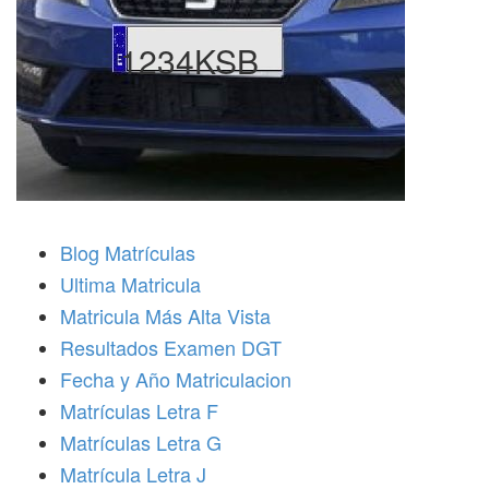
1234KSB
Blog Matrículas
Ultima Matricula
Matricula Más Alta Vista
Resultados Examen DGT
Fecha y Año Matriculacion
Matrículas Letra F
Matrículas Letra G
Matrícula Letra J