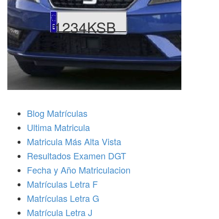
1234KSB
Blog Matrículas
Ultima Matricula
Matricula Más Alta Vista
Resultados Examen DGT
Fecha y Año Matriculacion
Matrículas Letra F
Matrículas Letra G
Matrícula Letra J