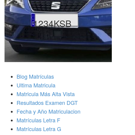
1234KSB
Blog Matrículas
Ultima Matricula
Matricula Más Alta Vista
Resultados Examen DGT
Fecha y Año Matriculacion
Matrículas Letra F
Matrículas Letra G