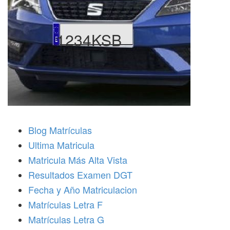
1234KSB
Blog Matrículas
Ultima Matricula
Matricula Más Alta Vista
Resultados Examen DGT
Fecha y Año Matriculacion
Matrículas Letra F
Matrículas Letra G