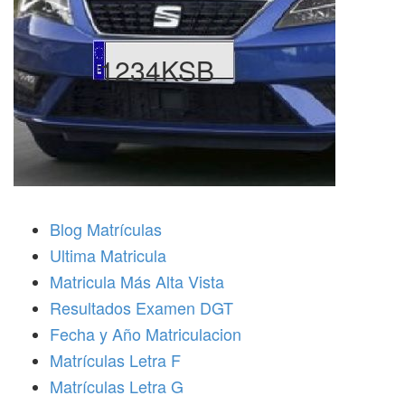
1234KSB
Blog Matrículas
Ultima Matricula
Matricula Más Alta Vista
Resultados Examen DGT
Fecha y Año Matriculacion
Matrículas Letra F
Matrículas Letra G