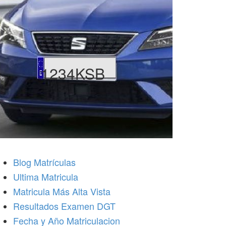
1234KSB
Blog Matrículas
Ultima Matricula
Matricula Más Alta Vista
Resultados Examen DGT
Fecha y Año Matriculacion