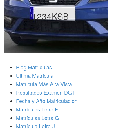
1234KSB
Blog Matrículas
Ultima Matricula
Matricula Más Alta Vista
Resultados Examen DGT
Fecha y Año Matriculacion
Matrículas Letra F
Matrículas Letra G
Matrícula Letra J