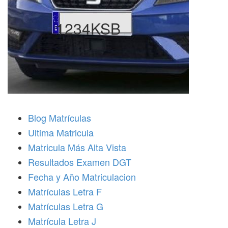
1234KSB
Blog Matrículas
Ultima Matricula
Matricula Más Alta Vista
Resultados Examen DGT
Fecha y Año Matriculacion
Matrículas Letra F
Matrículas Letra G
Matrícula Letra J