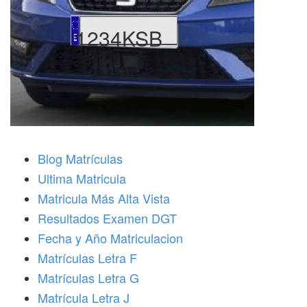
1234KSB
Blog Matrículas
Ultima Matricula
Matricula Más Alta Vista
Resultados Examen DGT
Fecha y Año Matriculacion
Matrículas Letra F
Matrículas Letra G
Matrícula Letra J