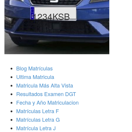
1234KSB
Blog Matrículas
Ultima Matricula
Matricula Más Alta Vista
Resultados Examen DGT
Fecha y Año Matriculacion
Matrículas Letra F
Matrículas Letra G
Matrícula Letra J